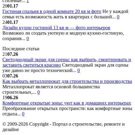
стилевые...
1
20
01.17
Гостиная спальня в одной комнате 20 кв м фото
Не у каждой
семьи есть возможность жить в квартирах с большой...
0
24
01.17
Дизайн кухни гостиной 13 кв м — фото интерьеров
Возможно ли создать уютную и модную кухню-гостиную,
сохранив...
0
Последние статьи
21
07.26
Светодиодный экран для сцены: как выбрать, смонтировать и
заставить светиться красиво
Светодиодный экран для сцены
уже давно не просто технический...
0
03
07.26
Как выбрать металлопрокат для строительства и производства
Металлопрокат является основой большинства
строительных,...
0
19
06.26
Комфортные открытые зоны: уют как в домашних интерьерах
Преобразование открытых пространств: как комфортные зоны
отдыха...
0
© 2009-2026 Copyright - Портал о строительстве, ремонте и
дизайне