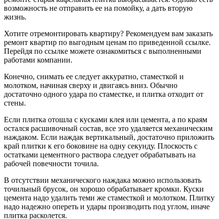
возможность не отправить ее на помойку, а дать вторую
жизнь.
Хотите отремонтировать квартиру? Рекомендуем вам заказать
ремонт квартир по выгодным ценам по приведенной ссылке.
Перейдя по ссылке можете ознакомиться с выполненными
работами компании.
Конечно, снимать ее следует аккуратно, стаместкой и
молотком, начиная сверху и двигаясь вниз. Обычно
достаточно одного удара по стаместке, и плитка отходит от
стены.
Если плитка отошла с кусками клея или цемента, а по краям
остался расшивочный состав, все это удаляется механическим
наждаком. Если наждак вертикальный, достаточно приложить
край плитки к его боковине на одну секунду. Плоскость с
остатками цементного раствора следует обрабатывать на
рабочей повечности точила.
В отсутствии механического наждака можно использовать
точильный брусок, он хорошо обрабатывает кромки. Куски
цемента надо удалить теми же стаместкой и молотком. Плитку
надо надежно опереть и удары производить под углом, иначе
плитка расколется.