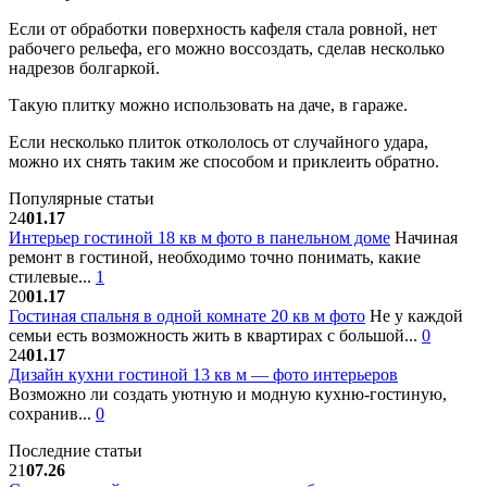
Если от обработки поверхность кафеля стала ровной, нет
рабочего рельефа, его можно воссоздать, сделав несколько
надрезов болгаркой.
Такую плитку можно использовать на даче, в гараже.
Если несколько плиток откололось от случайного удара,
можно их снять таким же способом и приклеить обратно.
Популярные статьи
24
01.17
Интерьер гостиной 18 кв м фото в панельном доме
Начиная
ремонт в гостиной, необходимо точно понимать, какие
стилевые...
1
20
01.17
Гостиная спальня в одной комнате 20 кв м фото
Не у каждой
семьи есть возможность жить в квартирах с большой...
0
24
01.17
Дизайн кухни гостиной 13 кв м — фото интерьеров
Возможно ли создать уютную и модную кухню-гостиную,
сохранив...
0
Последние статьи
21
07.26