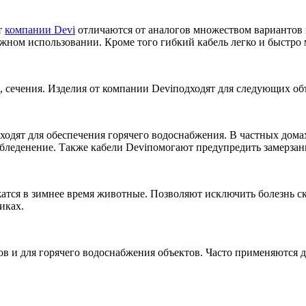
т
компании Devi
отличаются от аналогов множеством вариантов
ном использовании. Кроме того гибкий кабель легко и быстро 
а, сечения. Изделия от компании Deviподходят для следующих об
дят для обеспечения горячего водоснабжения. В частных домах 
обледенение. Также кабели Deviпомогают предупредить замерзан
тся в зимнее время животные. Позволяют исключить болезнь ско
иках.
в и для горячего водоснабжения объектов. Часто применяются д