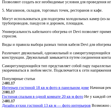
Позволяют создать все необходимые условия для проведения и
5. Магазинов, складов, торговых точек, ресторанов и кафе.
Могут использоваться для подогрева холодильных камер (из-за
трубопроводов, пандусов и дорожек, площадок.
Универсальность кабельного обогрева от Devi позволяет приме
спросом.
Виды и правила выбора разных типов кабеля Devi для обогрева
Различают двужильный, одножильный и саморегулирующийся н
конструкции. Двужильный замыкается путем соединения конта
Саморегулирующийся тип представляет собой пару параллельн
укорачиваться в любом месте. Подключается к сети напряжения
Популярные статьи
24
01.17
Интерьер гостиной 18 кв м фото в панельном доме
Начиная рем
20
01.17
Гостиная спальня в одной комнате 20 кв м фото
Не у каждой сем
24
01.17
Дизайн кухни гостиной 13 кв м — фото интерьеров
Возможно л