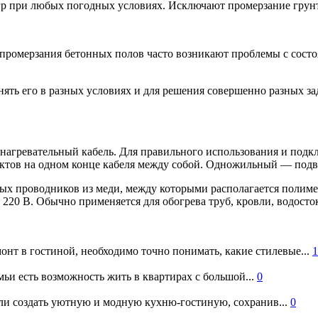
гр при любых погодных условиях. Исключают промерзание грунт
 промерзания бетонных полов часто возникают проблемы с состо
нять его в разных условиях и для решения совершенно разных з
агревательный кабель. Для правильного использования и подк
ктов на одном конце кабеля между собой. Одножильный — подв
ых проводников из меди, между которыми располагается полиме
 220 В. Обычно применяется для обогрева труб, кровли, водосто
онт в гостиной, необходимо точно понимать, какие стилевые...
1
ьи есть возможность жить в квартирах с большой...
0
и создать уютную и модную кухню-гостиную, сохранив...
0