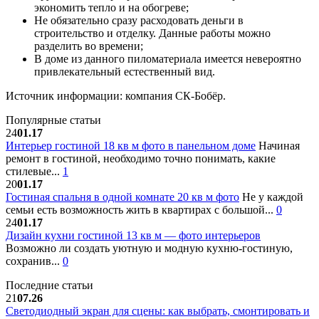
экономить тепло и на обогреве;
Не обязательно сразу расходовать деньги в
строительство и отделку. Данные работы можно
разделить во времени;
В доме из данного пиломатериала имеется невероятно
привлекательный естественный вид.
Источник информации: компания СК-Бобёр.
Популярные статьи
24
01.17
Интерьер гостиной 18 кв м фото в панельном доме
Начиная
ремонт в гостиной, необходимо точно понимать, какие
стилевые...
1
20
01.17
Гостиная спальня в одной комнате 20 кв м фото
Не у каждой
семьи есть возможность жить в квартирах с большой...
0
24
01.17
Дизайн кухни гостиной 13 кв м — фото интерьеров
Возможно ли создать уютную и модную кухню-гостиную,
сохранив...
0
Последние статьи
21
07.26
Светодиодный экран для сцены: как выбрать, смонтировать и