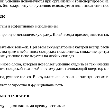
ки успешно используются при организации транспортировок на
благодаря чему оно успешно используется для выполнения пос
ек
стым и эффективным исполнением.
прочную металлическую раму. К ней всегда присоединяются такие
уемых тележек. При этом аккумуляторные батареи всегда распо
тва даже в небольших складских помещениях, снижение центра 
ие успешно используется на любых складах.
онного блока, который позволяет успешно следить за техническ
ние складской техникой, поэтому даже начинающий оператор мо
за, рулевое колесо. В результате использование электрических 
яет ее удобство и функциональность.
ых тележек
следующими важными преимуществами: