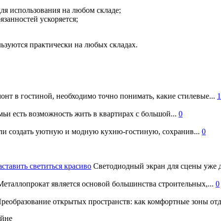
для использования на любом складе;
язанностей ускоряется;
ьзуются практически на любых складах.
онт в гостиной, необходимо точно понимать, какие стилевые...
1
ьи есть возможность жить в квартирах с большой...
0
и создать уютную и модную кухню-гостиную, сохранив...
0
аставить светиться красиво
Светодиодный экран для сцены уже д
еталлопрокат является основой большинства строительных,...
0
реобразование открытых пространств: как комфортные зоны отд
айне