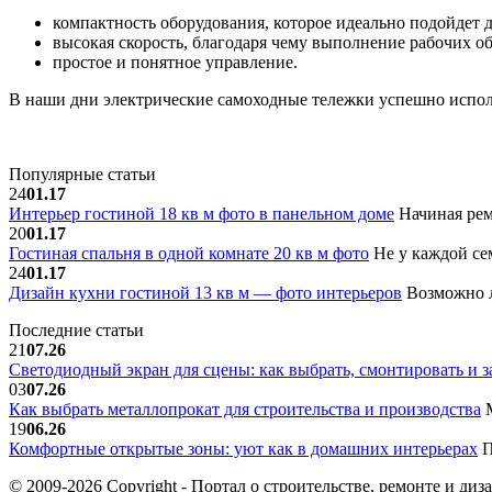
компактность оборудования, которое идеально подойдет 
высокая скорость, благодаря чему выполнение рабочих об
простое и понятное управление.
В наши дни электрические самоходные тележки успешно испол
Популярные статьи
24
01.17
Интерьер гостиной 18 кв м фото в панельном доме
Начиная рем
20
01.17
Гостиная спальня в одной комнате 20 кв м фото
Не у каждой сем
24
01.17
Дизайн кухни гостиной 13 кв м — фото интерьеров
Возможно л
Последние статьи
21
07.26
Светодиодный экран для сцены: как выбрать, смонтировать и з
03
07.26
Как выбрать металлопрокат для строительства и производства
М
19
06.26
Комфортные открытые зоны: уют как в домашних интерьерах
П
© 2009-2026 Copyright - Портал о строительстве, ремонте и диз