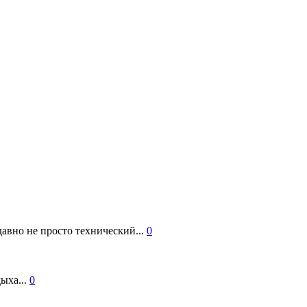
авно не просто технический...
0
ыха...
0