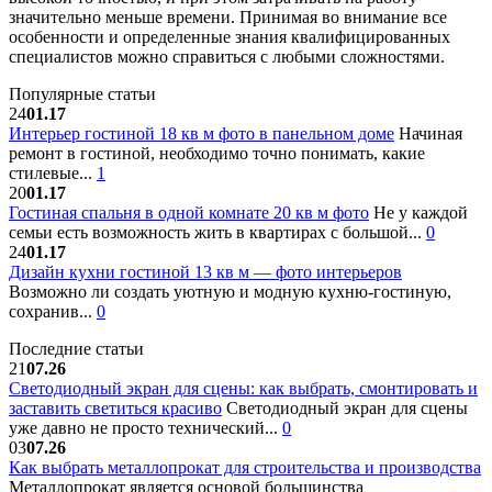
значительно меньше времени. Принимая во внимание все
особенности и определенные знания квалифицированных
специалистов можно справиться с любыми сложностями.
Популярные статьи
24
01.17
Интерьер гостиной 18 кв м фото в панельном доме
Начиная
ремонт в гостиной, необходимо точно понимать, какие
стилевые...
1
20
01.17
Гостиная спальня в одной комнате 20 кв м фото
Не у каждой
семьи есть возможность жить в квартирах с большой...
0
24
01.17
Дизайн кухни гостиной 13 кв м — фото интерьеров
Возможно ли создать уютную и модную кухню-гостиную,
сохранив...
0
Последние статьи
21
07.26
Светодиодный экран для сцены: как выбрать, смонтировать и
заставить светиться красиво
Светодиодный экран для сцены
уже давно не просто технический...
0
03
07.26
Как выбрать металлопрокат для строительства и производства
Металлопрокат является основой большинства