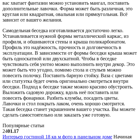
вас хватает фантазии можно установить мангал, поставить
дополнительные лавочки. Форма может быть различная, это
круглая или квадратная, овальная или прямоугольная. Всё
зависит от вашего желания.
Самодельная беседка изготавливается достаточно легко.
Устанавливается нужной формы металлический каркас, из
профиля, и обшиваются стены и крыша поликарбонатом.
Профиль это надёжность, прочность и долговечность в
эксплуатации. В зависимости от формы беседки крыша может
быть односкатной или двухскатной. Чтобы в беседке
чувствовать себя уютно можно выполнить внутри декор. Это
может быть что угодно, помимо стола и стульев можно
повесить полочку. Поставить барную стойку. Ваза с цветами
или статуэтка будет очень оригинально смотреться внутри
беседки. Подход к беседке также можно красиво обустроить.
Выложить садовую дорожку, вдоль неё поставить или
повесить фонарики. Разбить клумбы, посадить цветы.
Лавочки и стол покрыть лаком, очень хорошо смотрится.
Такая беседка станет украшением вашего участка. Вы можете
сделать самостоятельно или заказать уже готовую.
Популярные статьи
24
01.17
Интерьер гостиной 18 кв м фото в панельном доме
Начиная