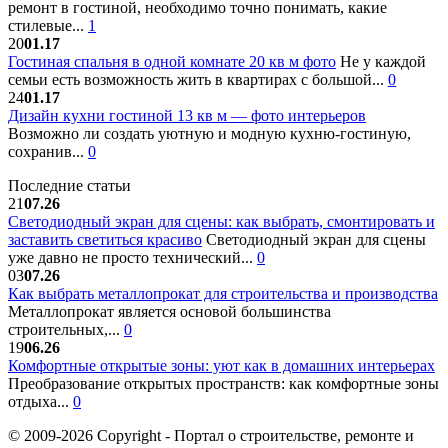
ремонт в гостиной, необходимо точно понимать, какие
стилевые...
1
20
01.17
Гостиная спальня в одной комнате 20 кв м фото
Не у каждой
семьи есть возможность жить в квартирах с большой...
0
24
01.17
Дизайн кухни гостиной 13 кв м — фото интерьеров
Возможно ли создать уютную и модную кухню-гостиную,
сохранив...
0
Последние статьи
21
07.26
Светодиодный экран для сцены: как выбрать, смонтировать и
заставить светиться красиво
Светодиодный экран для сцены
уже давно не просто технический...
0
03
07.26
Как выбрать металлопрокат для строительства и производства
Металлопрокат является основой большинства
строительных,...
0
19
06.26
Комфортные открытые зоны: уют как в домашних интерьерах
Преобразование открытых пространств: как комфортные зоны
отдыха...
0
© 2009-2026 Copyright - Портал о строительстве, ремонте и