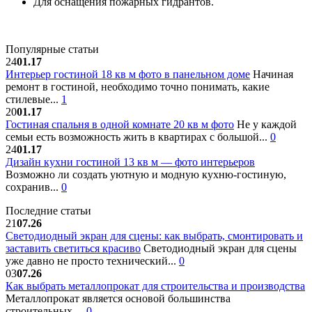
Для оснащения пожарных гидрантов.
Популярные статьи
24
01.17
Интерьер гостиной 18 кв м фото в панельном доме
Начиная
ремонт в гостиной, необходимо точно понимать, какие
стилевые...
1
20
01.17
Гостиная спальня в одной комнате 20 кв м фото
Не у каждой
семьи есть возможность жить в квартирах с большой...
0
24
01.17
Дизайн кухни гостиной 13 кв м — фото интерьеров
Возможно ли создать уютную и модную кухню-гостиную,
сохранив...
0
Последние статьи
21
07.26
Светодиодный экран для сцены: как выбрать, смонтировать и
заставить светиться красиво
Светодиодный экран для сцены
уже давно не просто технический...
0
03
07.26
Как выбрать металлопрокат для строительства и производства
Металлопрокат является основой большинства
строительных,...
0