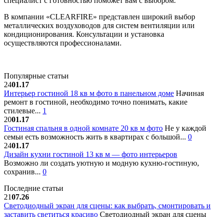
специалист с готовностью поможет вам с выбором.
В компании «CLEARFIRE» представлен широкий выбор
металлических воздуховодов для систем вентиляции или
кондиционирования. Консультации и установка
осуществляются профессионалами.
Популярные статьи
24
01.17
Интерьер гостиной 18 кв м фото в панельном доме
Начиная
ремонт в гостиной, необходимо точно понимать, какие
стилевые...
1
20
01.17
Гостиная спальня в одной комнате 20 кв м фото
Не у каждой
семьи есть возможность жить в квартирах с большой...
0
24
01.17
Дизайн кухни гостиной 13 кв м — фото интерьеров
Возможно ли создать уютную и модную кухню-гостиную,
сохранив...
0
Последние статьи
21
07.26
Светодиодный экран для сцены: как выбрать, смонтировать и
заставить светиться красиво
Светодиодный экран для сцены