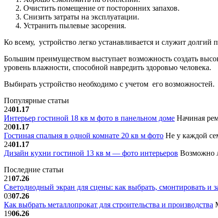
Очистить помещение от посторонних запахов.
Снизить затраты на эксплуатации.
Устранить пылевые засорения.
Ко всему, устройство легко устанавливается и служит долгий 
Большим преимуществом выступает возможность создать высок
уровень влажности, способной навредить здоровью человека.
Выбирать устройство необходимо с учетом его возможностей.
Популярные статьи
24
01.17
Интерьер гостиной 18 кв м фото в панельном доме
Начиная рем
20
01.17
Гостиная спальня в одной комнате 20 кв м фото
Не у каждой сем
24
01.17
Дизайн кухни гостиной 13 кв м — фото интерьеров
Возможно л
Последние статьи
21
07.26
Светодиодный экран для сцены: как выбрать, смонтировать и з
03
07.26
Как выбрать металлопрокат для строительства и производства
М
19
06.26