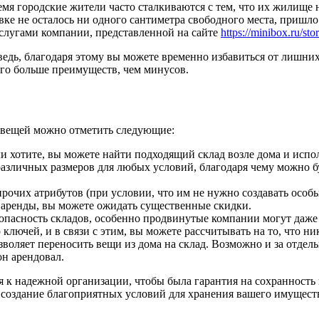
емя городские жители часто сталкиваются с тем, что их жилище 
ке не осталось ни одного сантиметра свободного места, пришло 
слугами компании, представленной на сайте
https://minibox.ru/sto
едь, благодаря этому вы можете временно избавиться от лишних
ного больше преимуществ, чем минусов.
 вещей можно отметить следующие:
 хотите, вы можете найти подходящий склад возле дома и испол
личных размеров для любых условий, благодаря чему можно буд
рочих атрибутов (при условии, что им не нужно создавать особы
 аренды, вы можете ожидать существенные скидки.
езопасность складов, особенно продвинутые компании могут даже
ючей, и в связи с этим, вы можете рассчитывать на то, что ник
воляет переносить вещи из дома на склад. Возможно и за отдель
он арендовал.
ся к надежной организации, чтобы была гарантия на сохранность
а создание благоприятных условий для хранения вашего имущест