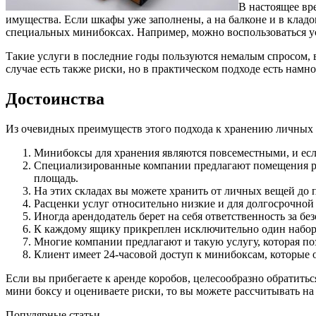
В настоящее вр
имущества.
Если шкафы уже заполнены, а на балконе и в кладов
специальных минибоксах. Например, можно воспользоваться у
Такие услуги в последние годы пользуются немалым спросом, в
случае есть также риски, но в практическом подходе есть нам
Достоинства
Из очевидных преимуществ этого подхода к хранению личных
Минибоксы для хранения являются повсеместными, и если
Специализированные компании предлагают помещения раз
площадь.
На этих складах вы можете хранить от личных вещей до п
Расценки услуг относительно низкие и для долгосрочной
Иногда арендодатель берет на себя ответственность за б
К каждому ящику прикреплен исключительно один набор кл
Многие компании предлагают и такую услугу, которая поз
Клиент имеет 24-часовой доступ к минибоксам, которые 
Если вы прибегаете к аренде коробов, целесообразно обратить
мини боксу и оцениваете риски, то вы можете рассчитывать н
Популярные статьи