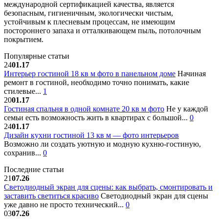
международной сертификацией качества, является
безопасным, гигиеничным, экологически чистым,
устойчивым к плесневым процессам, не имеющим
постороннего запаха и отталкивающем пыль, потолочным
покрытием.
Популярные статьи
24
01.17
Интерьер гостиной 18 кв м фото в панельном доме
Начиная
ремонт в гостиной, необходимо точно понимать, какие
стилевые...
1
20
01.17
Гостиная спальня в одной комнате 20 кв м фото
Не у каждой
семьи есть возможность жить в квартирах с большой...
0
24
01.17
Дизайн кухни гостиной 13 кв м — фото интерьеров
Возможно ли создать уютную и модную кухню-гостиную,
сохранив...
0
Последние статьи
21
07.26
Светодиодный экран для сцены: как выбрать, смонтировать и
заставить светиться красиво
Светодиодный экран для сцены
уже давно не просто технический...
0
03
07.26