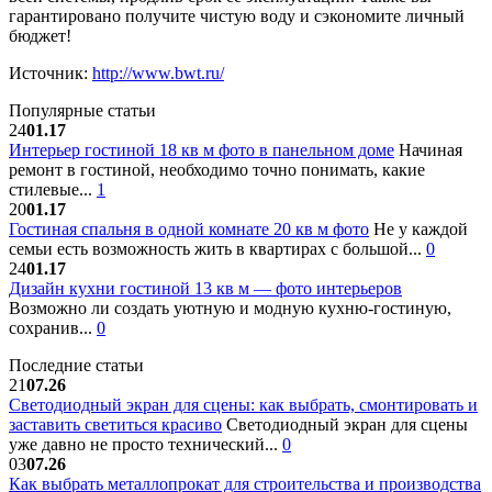
гарантировано получите чистую воду и сэкономите личный
бюджет!
Источник:
http://www.bwt.ru/
Популярные статьи
24
01.17
Интерьер гостиной 18 кв м фото в панельном доме
Начиная
ремонт в гостиной, необходимо точно понимать, какие
стилевые...
1
20
01.17
Гостиная спальня в одной комнате 20 кв м фото
Не у каждой
семьи есть возможность жить в квартирах с большой...
0
24
01.17
Дизайн кухни гостиной 13 кв м — фото интерьеров
Возможно ли создать уютную и модную кухню-гостиную,
сохранив...
0
Последние статьи
21
07.26
Светодиодный экран для сцены: как выбрать, смонтировать и
заставить светиться красиво
Светодиодный экран для сцены
уже давно не просто технический...
0
03
07.26
Как выбрать металлопрокат для строительства и производства