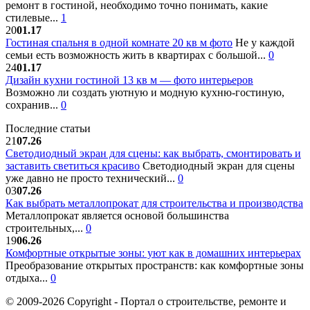
ремонт в гостиной, необходимо точно понимать, какие
стилевые...
1
20
01.17
Гостиная спальня в одной комнате 20 кв м фото
Не у каждой
семьи есть возможность жить в квартирах с большой...
0
24
01.17
Дизайн кухни гостиной 13 кв м — фото интерьеров
Возможно ли создать уютную и модную кухню-гостиную,
сохранив...
0
Последние статьи
21
07.26
Светодиодный экран для сцены: как выбрать, смонтировать и
заставить светиться красиво
Светодиодный экран для сцены
уже давно не просто технический...
0
03
07.26
Как выбрать металлопрокат для строительства и производства
Металлопрокат является основой большинства
строительных,...
0
19
06.26
Комфортные открытые зоны: уют как в домашних интерьерах
Преобразование открытых пространств: как комфортные зоны
отдыха...
0
© 2009-2026 Copyright - Портал о строительстве, ремонте и