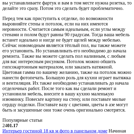
вы устанавливаете фартук и вам в том месте нужна розетка, то
делайте это сразу. Потом это сделать будет проблематично.
Перед тем как приступить к отделке, по возможности
выровняйте стены и потолок, если на них имеются
неровности. Считается самым идеальным, если углы между
стенами и полом будут равны 90 градусам. Тогда ваша мебель
встанет идеально и нигде не будет щелей между мебелью.
Сейчас новомодным является тёплый пол, вы также можете
его установить. Но устанавливать его необходимо до начала
ремонта. Также вы можете сделать пол наливным, с любым
для вас интересным рисунком. Потолок можно обшить
гипсокартонным материалом, или заказать натяжной.
Цветовая гамма по вашему желанию, также на потолок можно
нанести фотопечать. Большую роль для кухни играет вытяжка
и вентиляция. Их также необходимо устанавливать до начала
отделочных работ. После того как вы сделали ремонт и
установили мебель, внесите в вашу кухню маленькую
изюминку. Повесьте картину на стену, или поставьте милые
сердцу поделки. Поставьте вазу с цветами, цветы в азе могут
быть и засушенные они тоже очень оригинально смотрятся.
Популярные статьи
24
01.17
Интерьер гостиной 18 кв м фото в панельном доме
Начиная