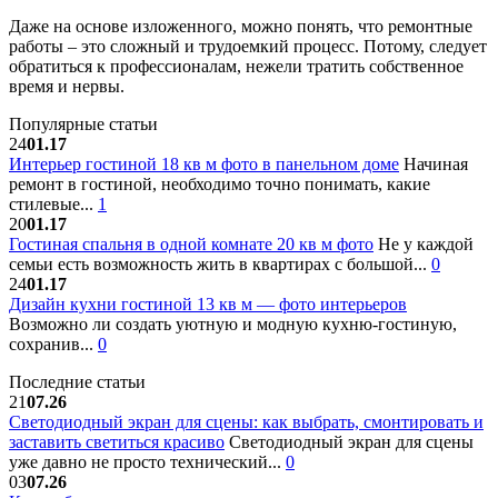
Даже на основе изложенного, можно понять, что ремонтные
работы – это сложный и трудоемкий процесс. Потому, следует
обратиться к профессионалам, нежели тратить собственное
время и нервы.
Популярные статьи
24
01.17
Интерьер гостиной 18 кв м фото в панельном доме
Начиная
ремонт в гостиной, необходимо точно понимать, какие
стилевые...
1
20
01.17
Гостиная спальня в одной комнате 20 кв м фото
Не у каждой
семьи есть возможность жить в квартирах с большой...
0
24
01.17
Дизайн кухни гостиной 13 кв м — фото интерьеров
Возможно ли создать уютную и модную кухню-гостиную,
сохранив...
0
Последние статьи
21
07.26
Светодиодный экран для сцены: как выбрать, смонтировать и
заставить светиться красиво
Светодиодный экран для сцены
уже давно не просто технический...
0
03
07.26