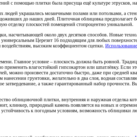
ний с помощью плитки была присуща ещё культуре этрусков, на
ых людей украшались мозаичными полами или потолками, а ст
доживших до наших дней. Плиточная облицовка предполагает бе
жную отделку плоскостей помещений стопроцентно уникальной.
и, насчитывающей около двух десятков способов. Новые технол
р универсальным Церезит 16 подходящим для любых поверхносте
м воздействиям, высоким коэффициентом сцепки.
Использование
емени. Главное условие – плоскость должна быть ровной. Трад
 применить влагостойкий гипсокартон или шпатлёвку. Если это
ей, можно произвести достаточно быстро, даже при средней к
м нанесении грунтовки, желательно в два слоя, водная составля
ое затвердевание, а также гарантированный набор прочности. 
ство облицовочной плитки, внутренняя и наружная отделка кот
нит, клинкер, природный камень появляется на новых и отремо
ть, устойчивость к погодным условиям, возможность облицовки 