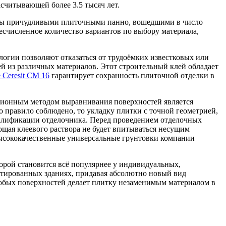
считывающей более 3.5 тысяч лет.
ены причудливыми плиточными панно, вошедшими в число
счисленное количество вариантов по выбору материала,
огии позволяют отказаться от трудоёмких известковых или
й из различных материалов. Этот строительный клей обладает
 Ceresit СМ 16
гарантирует сохранность плиточной отделки в
иционным методом выравнивания поверхностей является
 правило соблюдено, то укладку плитки с точной геометрией,
валификации отделочника. Перед проведением отделочных
ющая клеевого раствора не будет впитываться несущим
Высококачественные универсальные грунтовки компании
орой становится всё популярнее у индивидуальных,
нтированных зданиях, придавая абсолютно новый вид
любых поверхностей делает плитку незаменимым материалом в