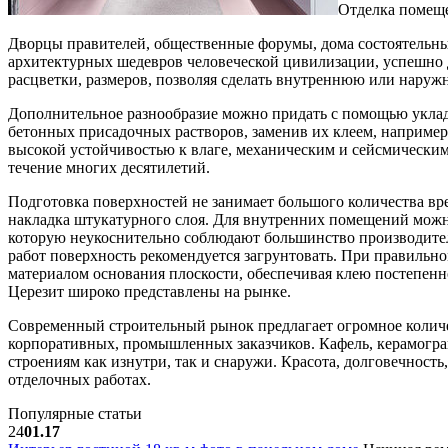
Отделка помеще
Дворцы правителей, общественные форумы, дома состоятельн
архитектурных шедевров человеческой цивилизации, успешно 
расцветки, размеров, позволяя сделать внутреннюю или нару
Дополнительное разнообразие можно придать с помощью укладк
бетонных присадочных растворов, заменив их клеем, наприме
высокой устойчивостью к влаге, механическим и сейсмически
течение многих десятилетий.
Подготовка поверхностей не занимает большого количества вр
накладка штукатурного слоя. Для внутренних помещений можно
которую неукоснительно соблюдают большинство производител
работ поверхность рекомендуется загрунтовать. При правильно
материалом основания плоскости, обеспечивая клею постепенн
Церезит широко представлены на рынке.
Современный строительный рынок предлагает огромное количе
корпоративных, промышленных заказчиков. Кафель, керамогра
строениям как изнутри, так и снаружи. Красота, долговечнос
отделочных работах.
Популярные статьи
24
01.17