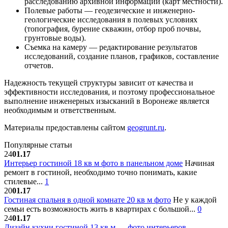
расследованию архивной информации (карт местности).
Полевые работы — геодезические и инженерно-
геологические исследования в полевых условиях
(топография, бурение скважин, отбор проб почвы,
грунтовые воды).
Съемка на камеру — редактирование результатов
исследований, создание планов, графиков, составление
отчетов.
Надежность текущей структуры зависит от качества и
эффективности исследования, и поэтому профессиональное
выполнение инженерных изысканий в Воронеже является
необходимым и ответственным.
Материалы предоставлены сайтом
geogrunt.ru
.
Популярные статьи
24
01.17
Интерьер гостиной 18 кв м фото в панельном доме
Начиная
ремонт в гостиной, необходимо точно понимать, какие
стилевые...
1
20
01.17
Гостиная спальня в одной комнате 20 кв м фото
Не у каждой
семьи есть возможность жить в квартирах с большой...
0
24
01.17
Дизайн кухни гостиной 13 кв м — фото интерьеров