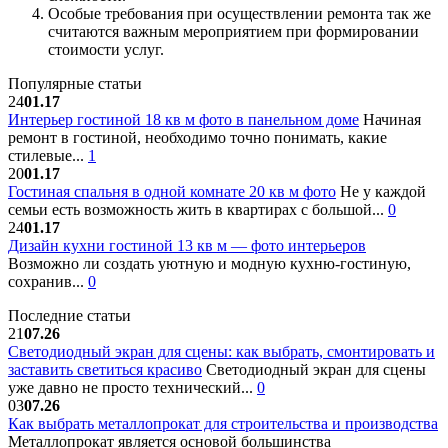
Особые требования при осуществлении ремонта так же
считаются важным мероприятием при формировании
стоимости услуг.
Популярные статьи
24
01.17
Интерьер гостиной 18 кв м фото в панельном доме
Начиная
ремонт в гостиной, необходимо точно понимать, какие
стилевые...
1
20
01.17
Гостиная спальня в одной комнате 20 кв м фото
Не у каждой
семьи есть возможность жить в квартирах с большой...
0
24
01.17
Дизайн кухни гостиной 13 кв м — фото интерьеров
Возможно ли создать уютную и модную кухню-гостиную,
сохранив...
0
Последние статьи
21
07.26
Светодиодный экран для сцены: как выбрать, смонтировать и
заставить светиться красиво
Светодиодный экран для сцены
уже давно не просто технический...
0
03
07.26
Как выбрать металлопрокат для строительства и производства
Металлопрокат является основой большинства