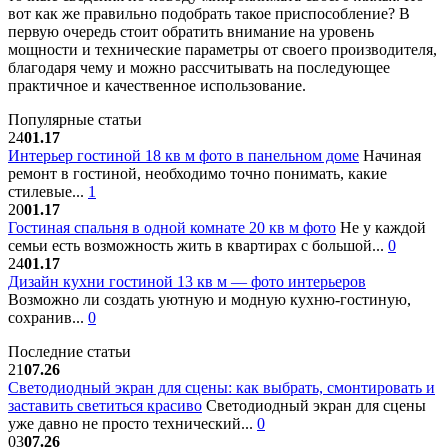
вот как же правильно подобрать такое приспособление? В
первую очередь стоит обратить внимание на уровень
мощности и технические параметры от своего производителя,
благодаря чему и можно рассчитывать на последующее
практичное и качественное использование.
Популярные статьи
24
01.17
Интерьер гостиной 18 кв м фото в панельном доме
Начиная
ремонт в гостиной, необходимо точно понимать, какие
стилевые...
1
20
01.17
Гостиная спальня в одной комнате 20 кв м фото
Не у каждой
семьи есть возможность жить в квартирах с большой...
0
24
01.17
Дизайн кухни гостиной 13 кв м — фото интерьеров
Возможно ли создать уютную и модную кухню-гостиную,
сохранив...
0
Последние статьи
21
07.26
Светодиодный экран для сцены: как выбрать, смонтировать и
заставить светиться красиво
Светодиодный экран для сцены
уже давно не просто технический...
0
03
07.26