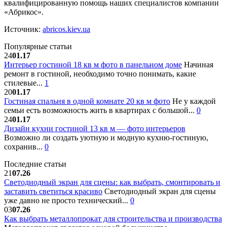
квалифицированную помощь наших специалистов компании
«Абрикос».
Источник:
abricos.kiev.ua
Популярные статьи
24
01.17
Интерьер гостиной 18 кв м фото в панельном доме
Начиная
ремонт в гостиной, необходимо точно понимать, какие
стилевые...
1
20
01.17
Гостиная спальня в одной комнате 20 кв м фото
Не у каждой
семьи есть возможность жить в квартирах с большой...
0
24
01.17
Дизайн кухни гостиной 13 кв м — фото интерьеров
Возможно ли создать уютную и модную кухню-гостиную,
сохранив...
0
Последние статьи
21
07.26
Светодиодный экран для сцены: как выбрать, смонтировать и
заставить светиться красиво
Светодиодный экран для сцены
уже давно не просто технический...
0
03
07.26
Как выбрать металлопрокат для строительства и производства