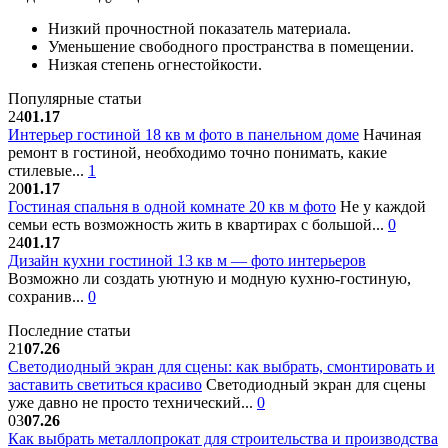
Низкий прочностной показатель материала.
Уменьшение свободного пространства в помещении.
Низкая степень огнестойкости.
Популярные статьи
24
01.17
Интерьер гостиной 18 кв м фото в панельном доме
Начиная
ремонт в гостиной, необходимо точно понимать, какие
стилевые...
1
20
01.17
Гостиная спальня в одной комнате 20 кв м фото
Не у каждой
семьи есть возможность жить в квартирах с большой...
0
24
01.17
Дизайн кухни гостиной 13 кв м — фото интерьеров
Возможно ли создать уютную и модную кухню-гостиную,
сохранив...
0
Последние статьи
21
07.26
Светодиодный экран для сцены: как выбрать, смонтировать и
заставить светиться красиво
Светодиодный экран для сцены
уже давно не просто технический...
0
03
07.26
Как выбрать металлопрокат для строительства и производства