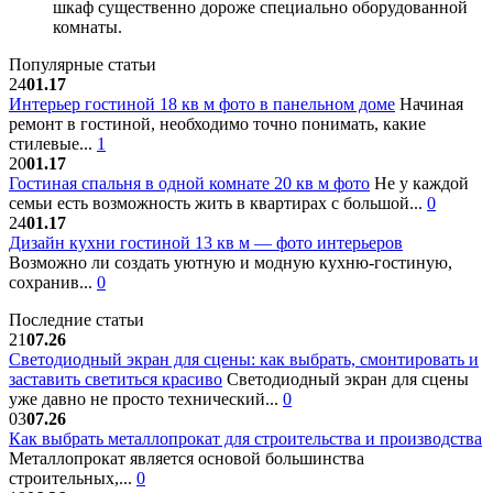
шкаф существенно дороже специально оборудованной
комнаты.
Популярные статьи
24
01.17
Интерьер гостиной 18 кв м фото в панельном доме
Начиная
ремонт в гостиной, необходимо точно понимать, какие
стилевые...
1
20
01.17
Гостиная спальня в одной комнате 20 кв м фото
Не у каждой
семьи есть возможность жить в квартирах с большой...
0
24
01.17
Дизайн кухни гостиной 13 кв м — фото интерьеров
Возможно ли создать уютную и модную кухню-гостиную,
сохранив...
0
Последние статьи
21
07.26
Светодиодный экран для сцены: как выбрать, смонтировать и
заставить светиться красиво
Светодиодный экран для сцены
уже давно не просто технический...
0
03
07.26
Как выбрать металлопрокат для строительства и производства
Металлопрокат является основой большинства
строительных,...
0