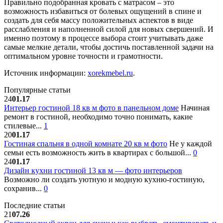
Правильно подобранная кровать с матрасом – это
возможность избавиться от болевых ощущений в спине и
создать для себя массу положительных аспектов в виде
расслабления и наполненной силой для новых свершений. И
именно поэтому в процессе выбора стоит учитывать даже
самые мелкие детали, чтобы достичь поставленной задачи на
оптимальном уровне точности и грамотности.
Источник информации:
xorekmebel.ru
.
Популярные статьи
24
01.17
Интерьер гостиной 18 кв м фото в панельном доме
Начиная
ремонт в гостиной, необходимо точно понимать, какие
стилевые...
1
20
01.17
Гостиная спальня в одной комнате 20 кв м фото
Не у каждой
семьи есть возможность жить в квартирах с большой...
0
24
01.17
Дизайн кухни гостиной 13 кв м — фото интерьеров
Возможно ли создать уютную и модную кухню-гостиную,
сохранив...
0
Последние статьи
21
07.26