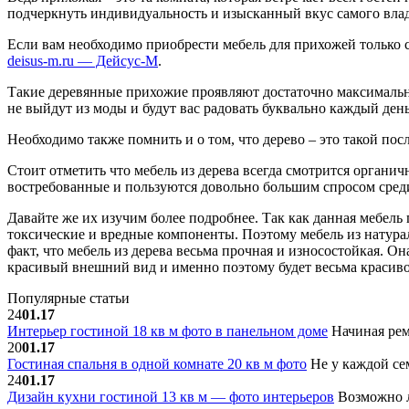
подчеркнуть индивидуальность и изысканный вкус самого влад
Если вам необходимо приобрести мебель для прихожей только 
deisus-m.ru — Дейсус-М
.
Такие деревянные прихожие проявляют достаточно максимальну
не выйдут из моды и будут вас радовать буквально каждый ден
Необходимо также помнить и о том, что дерево – это такой п
Стоит отметить что мебель из дерева всегда смотрится органи
востребованные и пользуются довольно большим спросом сред
Давайте же их изучим более подробнее. Так как данная мебель 
токсические и вредные компоненты. Поэтому мебель из натурал
факт, что мебель из дерева весьма прочная и износостойкая. О
красивый внешний вид и именно поэтому будет весьма красиво
Популярные статьи
24
01.17
Интерьер гостиной 18 кв м фото в панельном доме
Начиная рем
20
01.17
Гостиная спальня в одной комнате 20 кв м фото
Не у каждой сем
24
01.17
Дизайн кухни гостиной 13 кв м — фото интерьеров
Возможно л