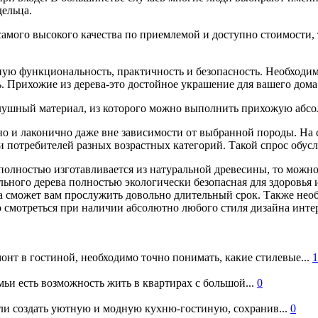
ельца.
самого высокого качества по приемлемой и доступно стоимости
ю функциональность, практичность и безопасность. Необходимо
ь. Прихожие из дерева-это достойное украшение для вашего дома
ослушный материал, из которого можно выполнить прихожую абс
чно и лаконично даже вне зависимости от выбранной породы. На
и потребителей разных возрастных категорий. Такой спрос обу
полностью изготавливается из натуральной древесины, то можно 
ьного дерева полностью экологически безопасная для здоровья и
на сможет вам прослужить довольно длительный срок. Также необ
 смотреться при наличии абсолютно любого стиля дизайна интер
онт в гостиной, необходимо точно понимать, какие стилевые...
1
ьи есть возможность жить в квартирах с большой...
0
и создать уютную и модную кухню-гостиную, сохранив...
0