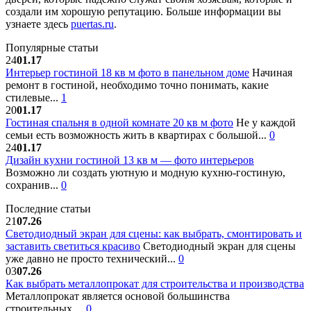
создали им хорошую репутацию. Больше информации вы
узнаете здесь
puertas.ru
.
Популярные статьи
24
01.17
Интерьер гостиной 18 кв м фото в панельном доме
Начиная
ремонт в гостиной, необходимо точно понимать, какие
стилевые...
1
20
01.17
Гостиная спальня в одной комнате 20 кв м фото
Не у каждой
семьи есть возможность жить в квартирах с большой...
0
24
01.17
Дизайн кухни гостиной 13 кв м — фото интерьеров
Возможно ли создать уютную и модную кухню-гостиную,
сохранив...
0
Последние статьи
21
07.26
Светодиодный экран для сцены: как выбрать, смонтировать и
заставить светиться красиво
Светодиодный экран для сцены
уже давно не просто технический...
0
03
07.26
Как выбрать металлопрокат для строительства и производства
Металлопрокат является основой большинства
строительных,...
0