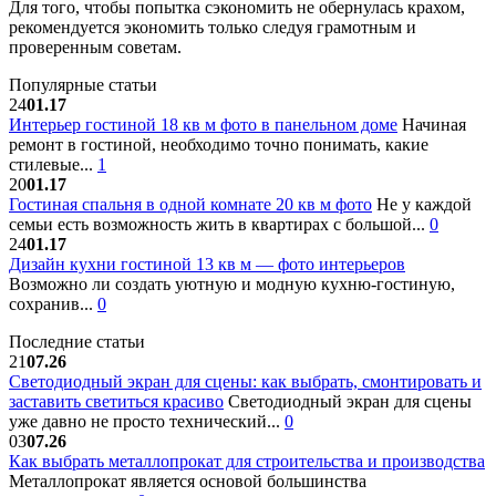
Для того, чтобы попытка сэкономить не обернулась крахом,
рекомендуется экономить только следуя грамотным и
проверенным советам.
Популярные статьи
24
01.17
Интерьер гостиной 18 кв м фото в панельном доме
Начиная
ремонт в гостиной, необходимо точно понимать, какие
стилевые...
1
20
01.17
Гостиная спальня в одной комнате 20 кв м фото
Не у каждой
семьи есть возможность жить в квартирах с большой...
0
24
01.17
Дизайн кухни гостиной 13 кв м — фото интерьеров
Возможно ли создать уютную и модную кухню-гостиную,
сохранив...
0
Последние статьи
21
07.26
Светодиодный экран для сцены: как выбрать, смонтировать и
заставить светиться красиво
Светодиодный экран для сцены
уже давно не просто технический...
0
03
07.26
Как выбрать металлопрокат для строительства и производства
Металлопрокат является основой большинства