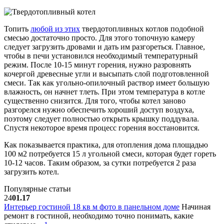
Топить
любой из этих
твердотопливных котлов подобной
смесью достаточно просто. Для этого топочную камеру
следует загрузить дровами и дать им разгореться. Главное,
чтобы в печи установился необходимый температурный
режим. После 10-15 минут горения, нужно разровнять
кочергой древесные угли и высыпать слой подготовленной
смеси. Так как угольно-опилочный раствор имеет большую
влажность, он начнет тлеть. При этом температура в котле
существенно снизится. Для того, чтобы котел заново
разгорелся нужно обеспечить хороший доступ воздуха,
поэтому следует полностью открыть крышку поддувала.
Спустя некоторое время процесс горения восстановится.
Как показывается практика, для отопления дома площадью
100 м2 потребуется 15 л угольной смеси, которая будет гореть
10-12 часов. Таким образом, за сутки потребуется 2 раза
загрузить котел.
Популярные статьи
24
01.17
Интерьер гостиной 18 кв м фото в панельном доме
Начиная
ремонт в гостиной, необходимо точно понимать, какие