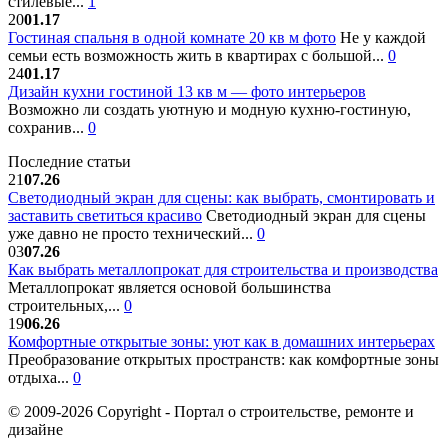
стилевые...
1
20
01.17
Гостиная спальня в одной комнате 20 кв м фото
Не у каждой
семьи есть возможность жить в квартирах с большой...
0
24
01.17
Дизайн кухни гостиной 13 кв м — фото интерьеров
Возможно ли создать уютную и модную кухню-гостиную,
сохранив...
0
Последние статьи
21
07.26
Светодиодный экран для сцены: как выбрать, смонтировать и
заставить светиться красиво
Светодиодный экран для сцены
уже давно не просто технический...
0
03
07.26
Как выбрать металлопрокат для строительства и производства
Металлопрокат является основой большинства
строительных,...
0
19
06.26
Комфортные открытые зоны: уют как в домашних интерьерах
Преобразование открытых пространств: как комфортные зоны
отдыха...
0
© 2009-2026 Copyright - Портал о строительстве, ремонте и
дизайне