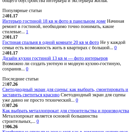
общего обустройства интерьера и экстерьера жилья.
Популярные статьи
24
01.17
Интерьер гостиной 18 кв м фото в панельном доме
Начиная
ремонт в гостиной, необходимо точно понимать, какие
стилевые...
1
20
01.17
Гостиная спальня в одной комнате 20 кв м фото
Не у каждой
семьи есть возможность жить в квартирах с большой...
0
24
01.17
Дизайн кухни гостиной 13 кв м — фото интерьеров
Возможно ли создать уютную и модную кухню-гостиную,
сохранив...
0
Последние статьи
21
07.26
Светодиодный экран для сцены: как выбрать, смонтировать и
заставить светиться красиво
Светодиодный экран для сцены
уже давно не просто технический...
0
03
07.26
Как выбрать металлопрокат для строительства и производства
Металлопрокат является основой большинства
строительных,...
0
19
06.26
Комфортные открытые зоны: уют как в домашних интерьерах