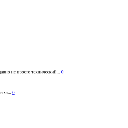
авно не просто технический...
0
ыха...
0