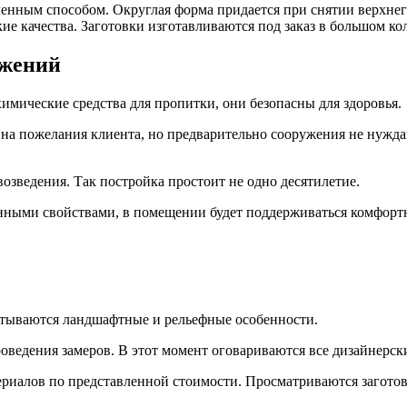
нным способом. Округлая форма придается при снятии верхнего 
ие качества. Заготовки изготавливаются под заказ в большом к
ужений
имические средства для пропитки, они безопасны для здоровья.
на пожелания клиента, но предварительно сооружения не нужда
озведения. Так постройка простоит не одно десятилетие.
нными свойствами, в помещении будет поддерживаться комфортн
читываются ландшафтные и рельефные особенности.
роведения замеров. В этот момент оговариваются все дизайнерс
териалов по представленной стоимости. Просматриваются загото