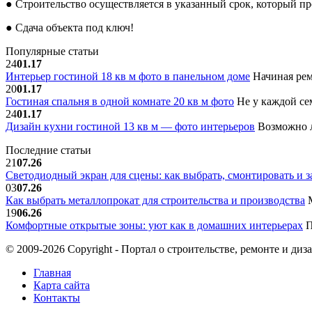
● Строительство осуществляется в указанный срок, который пр
● Сдача объекта под ключ!
Популярные статьи
24
01.17
Интерьер гостиной 18 кв м фото в панельном доме
Начиная рем
20
01.17
Гостиная спальня в одной комнате 20 кв м фото
Не у каждой сем
24
01.17
Дизайн кухни гостиной 13 кв м — фото интерьеров
Возможно л
Последние статьи
21
07.26
Светодиодный экран для сцены: как выбрать, смонтировать и з
03
07.26
Как выбрать металлопрокат для строительства и производства
М
19
06.26
Комфортные открытые зоны: уют как в домашних интерьерах
П
© 2009-2026 Copyright - Портал о строительстве, ремонте и диз
Главная
Карта сайта
Контакты