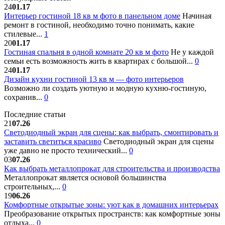
24
01.17
Интерьер гостиной 18 кв м фото в панельном доме
Начиная
ремонт в гостиной, необходимо точно понимать, какие
стилевые...
1
20
01.17
Гостиная спальня в одной комнате 20 кв м фото
Не у каждой
семьи есть возможность жить в квартирах с большой...
0
24
01.17
Дизайн кухни гостиной 13 кв м — фото интерьеров
Возможно ли создать уютную и модную кухню-гостиную,
сохранив...
0
Последние статьи
21
07.26
Светодиодный экран для сцены: как выбрать, смонтировать и
заставить светиться красиво
Светодиодный экран для сцены
уже давно не просто технический...
0
03
07.26
Как выбрать металлопрокат для строительства и производства
Металлопрокат является основой большинства
строительных,...
0
19
06.26
Комфортные открытые зоны: уют как в домашних интерьерах
Преобразование открытых пространств: как комфортные зоны
отдыха...
0