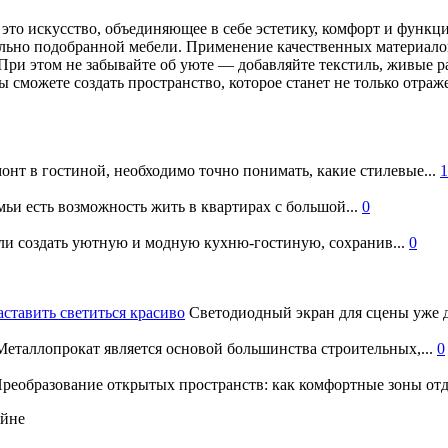
то искусство, объединяющее в себе эстетику, комфорт и функци
льно подобранной мебели. Применение качественных материало
При этом не забывайте об уюте — добавляйте текстиль, живые 
вы сможете создать пространство, которое станет не только отр
онт в гостиной, необходимо точно понимать, какие стилевые...
1
ьи есть возможность жить в квартирах с большой...
0
и создать уютную и модную кухню-гостиную, сохранив...
0
аставить светиться красиво
Светодиодный экран для сцены уже д
еталлопрокат является основой большинства строительных,...
0
реобразование открытых пространств: как комфортные зоны отд
айне