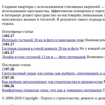
Создание квартиры с использованием стеклянных кирпичей — э
использовании пространства, эффективном освещении и тщате
в интерьере делают пространство по-настоящему уникальным. 
наполнилась жизнью и теплотой. В результате такого подхода 
отдыха.
Популярные статьи
24
01.17
Интерьер гостиной 18 кв м фото в панельном доме
Начиная рем
20
01.17
Гостиная спальня в одной комнате 20 кв м фото
Не у каждой сем
24
01.17
Дизайн кухни гостиной 13 кв м — фото интерьеров
Возможно л
Последние статьи
21
07.26
Светодиодный экран для сцены: как выбрать, смонтировать и з
03
07.26
Как выбрать металлопрокат для строительства и производства
М
19
06.26
Комфортные открытые зоны: уют как в домашних интерьерах
П
© 2009-2026 Copyright - Портал о строительстве, ремонте и диз