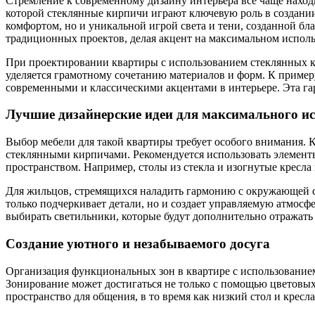
Стремление к современному дизайну интерьера все чаще наход
которой стеклянные кирпичи играют ключевую роль в создании 
комфортом, но и уникальной игрой света и тени, созданной б
традиционных проектов, делая акцент на максимальном испол
При проектировании квартиры с использованием стеклянных ки
уделяется грамотному сочетанию материалов и форм. К пример
современными и классическими акцентами в интерьере. Эта г
Лучшие дизайнерские идеи для максимального и
Выбор мебели для такой квартиры требует особого внимания. К
стеклянными кирпичами. Рекомендуется использовать элемент
пространством. Например, столы из стекла и изогнутые кресл
Для жильцов, стремящихся наладить гармонию с окружающей сре
только подчеркивает детали, но и создает управляемую атмосф
выбирать светильники, которые будут дополнительно отражать 
Создание уютного и незабываемого досуга
Организация функциональных зон в квартире с использование
Зонирование может достигаться не только с помощью цветовых
пространство для общения, в то время как низкий стол и кресл