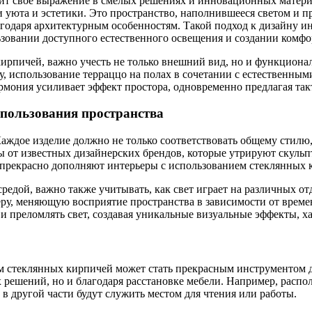
ит свое выражение в смелых решениях и инновационных материа
уюта и эстетики. Это пространство, наполнившееся светом и пр
лагодаря архитектурным особенностям. Такой подход к дизайну и
ьзовании доступного естественного освещения и создании комф
рпичей, важно учесть не только внешний вид, но и функционал
у, использование терраццо на полах в сочетании с естественны
армония усиливает эффект простора, одновременно предлагая т
спользования пространства
аждое изделие должно не только соответствовать общему стилю, 
ы от известных дизайнерских брендов, которые утрируют скульп
а прекрасно дополняют интерьеры с использованием стеклянных к
дой, важно также учитывать, как свет играет на различных отд
еру, меняющую восприятие пространства в зависимости от време
и преломлять свет, создавая уникальные визуальные эффекты, х
м стеклянных кирпичей может стать прекрасным инструментом д
 решений, но и благодаря расстановке мебели. Например, распо
а в другой части будут служить местом для чтения или работы.