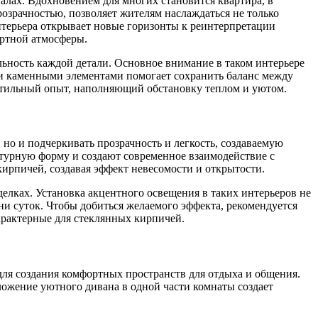
лах. Вдохновением для многих становится квартира, в
озрачностью, позволяет жителям наслаждаться не только
нтерьера открывает новые горизонты к реинтерпретации
ортной атмосферы.
ьность каждой детали. Основное внимание в таком интерьере
ми каменными элементами помогает сохранить баланс между
актильный опыт, наполняющий обстановку теплом и уютом.
но и подчеркивать прозрачность и легкость, создаваемую
турную форму и создают современное взаимодействие с
ирпичей, создавая эффект невесомости и открытости.
елках. Установка акцентного освещения в таких интерьеров не
ни суток. Чтобы добиться желаемого эффекта, рекомендуется
арактерные для стеклянных кирпичей.
ля создания комфортных пространств для отдыха и общения.
ложение уютного дивана в одной части комнаты создает