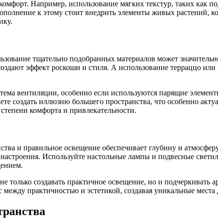
комфорт. Например, использование мягких текстур, таких как п
дополнение к этому стоит внедрить элементы живых растений, ко
ику.
льзование тщательно подобранных материалов может значительн
создают эффект роскоши и стиля. А использование терраццо или 
стема вентиляции, особенно если используются парящие элемент
ете создать иллюзию большего пространства, что особенно акт
степени комфорта и привлекательности.
тва и правильное освещение обеспечивает глубину и атмосферу.
 настроения. Используйте настольные лампы и подвесные светил
ением.
 не только создавать практичное освещение, но и подчеркивать 
между практичностью и эстетикой, создавая уникальные места д
транства