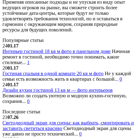
Применяя описанные подходы и не упуская из виду опыт
ведущих игроков на рынке, вы сможете строить более
устойчивые дата-центры, которые будут не только
удовлетворять требования технологий, но и оставаться в
гармонии с окружающим миром, сохраняя природные
ресурсы для будущих поколений.
Популярные статьи
24
01.17
Интерьер гостиной 18 кв м фото в панельном доме
Начиная
ремонт в гостиной, необходимо точно понимать, какие
стилевые...
1
20
01.17
Гостиная спальня в одной комнате 20 кв м фото
Не у каждой
семьи есть возможность жить в квартирах с большой...
0
24
01.17
Дизайн кухни гостиной 13 кв м — фото интерьеров
Возможно ли создать уютную и модную кухню-гостиную,
сохранив...
0
Последние статьи
21
07.26
Светодиодный экран для сцены: как выбрать, смонтировать и
заставить светиться красиво
Светодиодный экран для сцены
уже давно не просто технический...
0