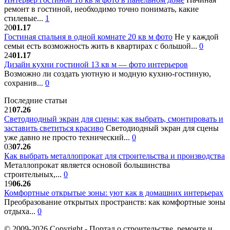
ремонт в гостиной, необходимо точно понимать, какие
стилевые...
1
20
01.17
Гостиная спальня в одной комнате 20 кв м фото
Не у каждой
семьи есть возможность жить в квартирах с большой...
0
24
01.17
Дизайн кухни гостиной 13 кв м — фото интерьеров
Возможно ли создать уютную и модную кухню-гостиную,
сохранив...
0
Последние статьи
21
07.26
Светодиодный экран для сцены: как выбрать, смонтировать и
заставить светиться красиво
Светодиодный экран для сцены
уже давно не просто технический...
0
03
07.26
Как выбрать металлопрокат для строительства и производства
Металлопрокат является основой большинства
строительных,...
0
19
06.26
Комфортные открытые зоны: уют как в домашних интерьерах
Преобразование открытых пространств: как комфортные зоны
отдыха...
0
© 2009-2026 Copyright - Портал о строительстве, ремонте и