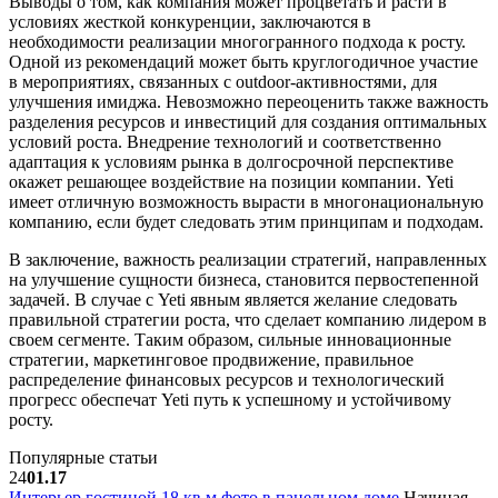
Выводы о том, как компания может процветать и расти в
условиях жесткой конкуренции, заключаются в
необходимости реализации многогранного подхода к росту.
Одной из рекомендаций может быть круглогодичное участие
в мероприятиях, связанных с outdoor-активностями, для
улучшения имиджа. Невозможно переоценить также важность
разделения ресурсов и инвестиций для создания оптимальных
условий роста. Внедрение технологий и соответственно
адаптация к условиям рынка в долгосрочной перспективе
окажет решающее воздействие на позиции компании. Yeti
имеет отличную возможность вырасти в многонациональную
компанию, если будет следовать этим принципам и подходам.
В заключение, важность реализации стратегий, направленных
на улучшение сущности бизнеса, становится первостепенной
задачей. В случае с Yeti явным является желание следовать
правильной стратегии роста, что сделает компанию лидером в
своем сегменте. Таким образом, сильные инновационные
стратегии, маркетинговое продвижение, правильное
распределение финансовых ресурсов и технологический
прогресс обеспечат Yeti путь к успешному и устойчивому
росту.
Популярные статьи
24
01.17
Интерьер гостиной 18 кв м фото в панельном доме
Начиная