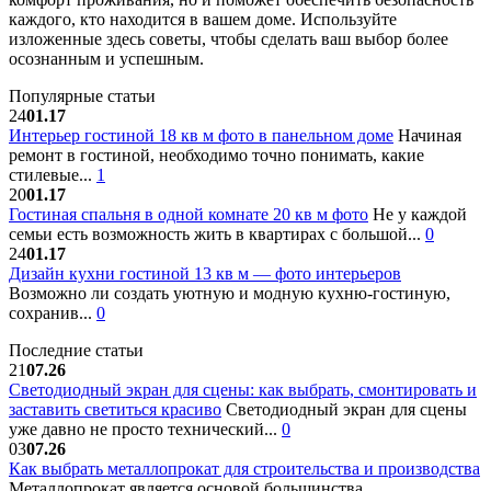
каждого, кто находится в вашем доме. Используйте
изложенные здесь советы, чтобы сделать ваш выбор более
осознанным и успешным.
Популярные статьи
24
01.17
Интерьер гостиной 18 кв м фото в панельном доме
Начиная
ремонт в гостиной, необходимо точно понимать, какие
стилевые...
1
20
01.17
Гостиная спальня в одной комнате 20 кв м фото
Не у каждой
семьи есть возможность жить в квартирах с большой...
0
24
01.17
Дизайн кухни гостиной 13 кв м — фото интерьеров
Возможно ли создать уютную и модную кухню-гостиную,
сохранив...
0
Последние статьи
21
07.26
Светодиодный экран для сцены: как выбрать, смонтировать и
заставить светиться красиво
Светодиодный экран для сцены
уже давно не просто технический...
0
03
07.26
Как выбрать металлопрокат для строительства и производства
Металлопрокат является основой большинства