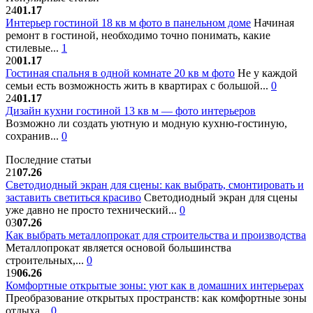
24
01.17
Интерьер гостиной 18 кв м фото в панельном доме
Начиная
ремонт в гостиной, необходимо точно понимать, какие
стилевые...
1
20
01.17
Гостиная спальня в одной комнате 20 кв м фото
Не у каждой
семьи есть возможность жить в квартирах с большой...
0
24
01.17
Дизайн кухни гостиной 13 кв м — фото интерьеров
Возможно ли создать уютную и модную кухню-гостиную,
сохранив...
0
Последние статьи
21
07.26
Светодиодный экран для сцены: как выбрать, смонтировать и
заставить светиться красиво
Светодиодный экран для сцены
уже давно не просто технический...
0
03
07.26
Как выбрать металлопрокат для строительства и производства
Металлопрокат является основой большинства
строительных,...
0
19
06.26
Комфортные открытые зоны: уют как в домашних интерьерах
Преобразование открытых пространств: как комфортные зоны
отдыха...
0