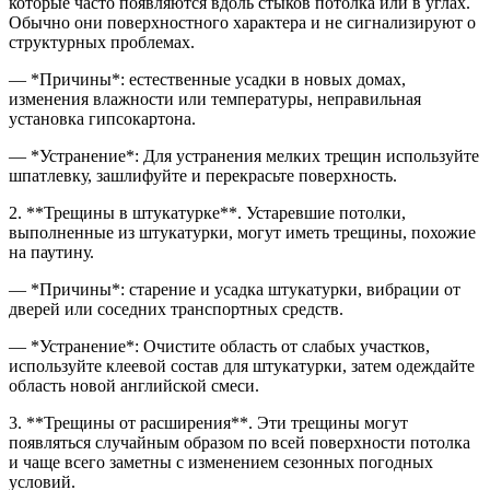
которые часто появляются вдоль стыков потолка или в углах.
Обычно они поверхностного характера и не сигнализируют о
структурных проблемах.
— *Причины*: естественные усадки в новых домах,
изменения влажности или температуры, неправильная
установка гипсокартона.
— *Устранение*: Для устранения мелких трещин используйте
шпатлевку, зашлифуйте и перекрасьте поверхность.
2. **Трещины в штукатурке**. Устаревшие потолки,
выполненные из штукатурки, могут иметь трещины, похожие
на паутину.
— *Причины*: старение и усадка штукатурки, вибрации от
дверей или соседних транспортных средств.
— *Устранение*: Очистите область от слабых участков,
используйте клеевой состав для штукатурки, затем одеждайте
область новой английской смеси.
3. **Трещины от расширения**. Эти трещины могут
появляться случайным образом по всей поверхности потолка
и чаще всего заметны с изменением сезонных погодных
условий.