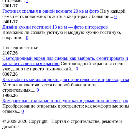
стилевые...
1
20
01.17
Гостиная спальня в одной комнате 20 кв м фото
Не у каждой
семьи есть возможность жить в квартирах с большой...
0
24
01.17
Дизайн кухни гостиной 13 кв м — фото интерьеров
Возможно ли создать уютную и модную кухню-гостиную,
сохранив...
0
Последние статьи
21
07.26
Светодиодный экран для сцены: как выбрать, смонтировать и
заставить светиться красиво
Светодиодный экран для сцены
уже давно не просто технический...
0
03
07.26
Как выбрать металлопрокат для строительства и производства
Металлопрокат является основой большинства
строительных,...
0
19
06.26
Комфортные открытые зоны: уют как в домашних интерьерах
Преобразование открытых пространств: как комфортные зоны
отдыха...
0
© 2009-2026 Copyright - Портал о строительстве, ремонте и
дизайне