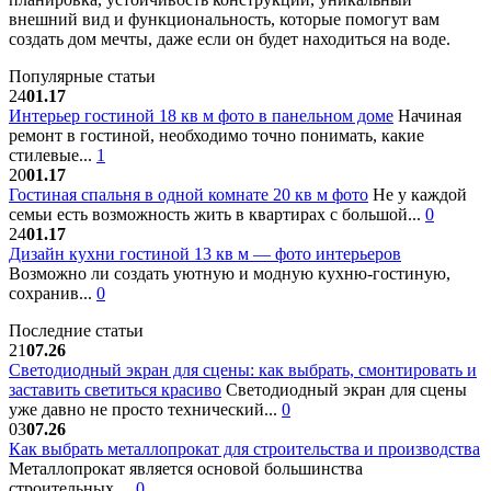
внешний вид и функциональность, которые помогут вам
создать дом мечты, даже если он будет находиться на воде.
Популярные статьи
24
01.17
Интерьер гостиной 18 кв м фото в панельном доме
Начиная
ремонт в гостиной, необходимо точно понимать, какие
стилевые...
1
20
01.17
Гостиная спальня в одной комнате 20 кв м фото
Не у каждой
семьи есть возможность жить в квартирах с большой...
0
24
01.17
Дизайн кухни гостиной 13 кв м — фото интерьеров
Возможно ли создать уютную и модную кухню-гостиную,
сохранив...
0
Последние статьи
21
07.26
Светодиодный экран для сцены: как выбрать, смонтировать и
заставить светиться красиво
Светодиодный экран для сцены
уже давно не просто технический...
0
03
07.26
Как выбрать металлопрокат для строительства и производства
Металлопрокат является основой большинства
строительных,...
0