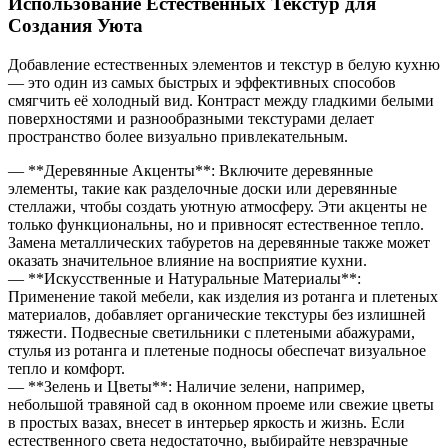
Использование Естественных Текстур для
Создания Уюта
Добавление естественных элементов и текстур в белую кухню
— это один из самых быстрых и эффективных способов
смягчить её холодный вид. Контраст между гладкими белыми
поверхностями и разнообразными текстурами делает
пространство более визуально привлекательным.
— **Деревянные Акценты**: Включите деревянные
элементы, такие как разделочные доски или деревянные
стеллажи, чтобы создать уютную атмосферу. Эти акценты не
только функциональны, но и привносят естественное тепло.
Замена металлических табуретов на деревянные также может
оказать значительное влияние на восприятие кухни.
— **Искусственные и Натуральные Материалы**:
Применение такой мебели, как изделия из ротанга и плетеных
материалов, добавляет органические текстуры без излишней
тяжести. Подвесные светильники с плетеными абажурами,
стулья из ротанга и плетеные подносы обеспечат визуальное
тепло и комфорт.
— **Зелень и Цветы**: Наличие зелени, например,
небольшой травяной сад в оконном проеме или свежие цветы
в простых вазах, внесет в интерьер яркость и жизнь. Если
естественного света недостаточно, выбирайте невзрачные