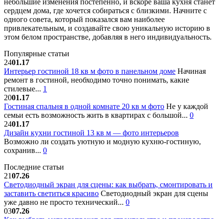
небольшие изменения постепенно, и вскоре ваша кухня станет
сердцем дома, где хочется собираться с близкими. Начните с
одного совета, который показался вам наиболее
привлекательным, и создавайте свою уникальную историю в
этом белом пространстве, добавляя в него индивидуальность.
Популярные статьи
24
01.17
Интерьер гостиной 18 кв м фото в панельном доме
Начиная
ремонт в гостиной, необходимо точно понимать, какие
стилевые...
1
20
01.17
Гостиная спальня в одной комнате 20 кв м фото
Не у каждой
семьи есть возможность жить в квартирах с большой...
0
24
01.17
Дизайн кухни гостиной 13 кв м — фото интерьеров
Возможно ли создать уютную и модную кухню-гостиную,
сохранив...
0
Последние статьи
21
07.26
Светодиодный экран для сцены: как выбрать, смонтировать и
заставить светиться красиво
Светодиодный экран для сцены
уже давно не просто технический...
0
03
07.26