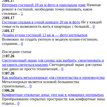
24
01.17
Интерьер гостиной 18 кв м фото в панельном доме
Начиная
ремонт в гостиной, необходимо точно понимать, какие
стилевые...
1
20
01.17
Гостиная спальня в одной комнате 20 кв м фото
Не у каждой
семьи есть возможность жить в квартирах с большой...
0
24
01.17
Дизайн кухни гостиной 13 кв м — фото интерьеров
Возможно ли создать уютную и модную кухню-гостиную,
сохранив...
0
Последние статьи
21
07.26
Светодиодный экран для сцены: как выбрать, смонтировать и
заставить светиться красиво
Светодиодный экран для сцены
уже давно не просто технический...
0
03
07.26
Как выбрать металлопрокат для строительства и производства
Металлопрокат является основой большинства
строительных,...
0
19
06.26
Комфортные открытые зоны: уют как в домашних интерьерах
Преобразование открытых пространств: как комфортные зоны
отдыха...
0