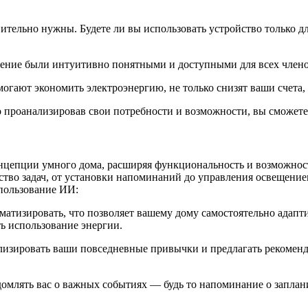
ительно нужны. Будете ли вы использовать устройство только д
ление были интуитивно понятными и доступными для всех члено
могают экономить электроэнергию, не только снизят ваши счета,
 проанализировав свои потребности и возможности, вы сможете 
нцепции умного дома, расширяя функциональность и возможност
ество задач, от установки напоминаний до управления освещени
спользование ИИ:
матизировать, что позволяет вашему дому самостоятельно адапт
ь использование энергии.
ализировать ваши повседневные привычки и предлагать рекоменд
омлять вас о важных событиях — будь то напоминание о заплан