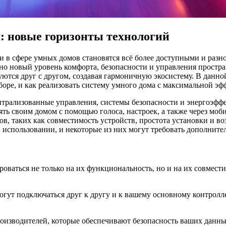
: новые горизонты технологий
и в сфере умных домов становятся всё более доступными и раз
но новый уровень комфорта, безопасности и управления простра
ются друг с другом, создавая гармоничную экосистему. В данно
боре, и как реализовать систему умного дома с максимальной э
нтрализованные управления, системы безопасности и энергоэфф
ть своим домом с помощью голоса, настроек, а также через мо
ов, таких как совместимость устройств, простота установки и 
 в использовании, и некоторые из них могут требовать дополнит
оваться не только на их функциональность, но и на их совмест
огут подключаться друг к другу и к вашему основному контролле
производителей, которые обеспечивают безопасность ваших дан