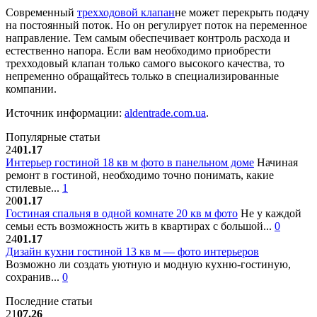
Современный
трехходовой клапан
не может перекрыть подачу
на постоянный поток. Но он регулирует поток на переменное
направление. Тем самым обеспечивает контроль расхода и
естественно напора. Если вам необходимо приобрести
трехходовый клапан только самого высокого качества, то
непременно обращайтесь только в специализированные
компании.
Источник информации:
aldentrade.com.ua
.
Популярные статьи
24
01.17
Интерьер гостиной 18 кв м фото в панельном доме
Начиная
ремонт в гостиной, необходимо точно понимать, какие
стилевые...
1
20
01.17
Гостиная спальня в одной комнате 20 кв м фото
Не у каждой
семьи есть возможность жить в квартирах с большой...
0
24
01.17
Дизайн кухни гостиной 13 кв м — фото интерьеров
Возможно ли создать уютную и модную кухню-гостиную,
сохранив...
0
Последние статьи
21
07.26