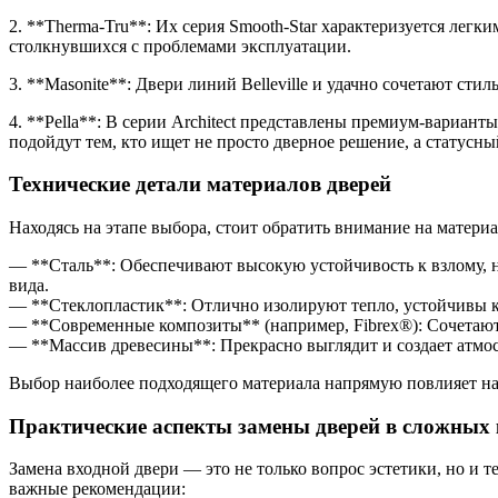
2. **Therma-Tru**: Их серия Smooth-Star характеризуется легк
столкнувшихся с проблемами эксплуатации.
3. **Masonite**: Двери линий Belleville и удачно сочетают с
4. **Pella**: В серии Architect представлены премиум-вариан
подойдут тем, кто ищет не просто дверное решение, а статус
Технические детали материалов дверей
Находясь на этапе выбора, стоит обратить внимание на матери
— **Сталь**: Обеспечивают высокую устойчивость к взлому, н
вида.
— **Стеклопластик**: Отлично изолируют тепло, устойчивы к
— **Современные композиты** (например, Fibrex®): Сочетают
— **Массив древесины**: Прекрасно выглядит и создает атмос
Выбор наиболее подходящего материала напрямую повлияет на
Практические аспекты замены дверей в сложных
Замена входной двери — это не только вопрос эстетики, но и 
важные рекомендации: