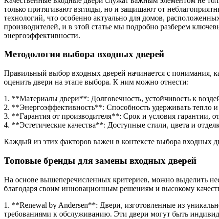
Качественные входные двери служат важным элементом не толь
только притягивают взгляды, но и защищают от неблагоприятн
технологий, что особенно актуально для домов, расположенны
производителей, и в этой статье мы подробно разберем ключе
энергоэффективности.
Методология выбора входных дверей
Правильный выбор входных дверей начинается с понимания, ка
оценить двери на этапе выбора. К ним можно отнести:
1. **Материалы двери**: Долговечность, устойчивость к возд
2. **Энергоэффективность**: Способность удерживать тепло и
3. **Гарантия от производителя**: Срок и условия гарантии, 
4. **Эстетические качества**: Доступные стили, цвета и отде
Каждый из этих факторов важен в контексте выбора входных д
Топовые бренды для замены входных дверей
На основе вышеперечисленных критериев, можно выделить нес
благодаря своим инновационным решениям и высокому качеств
1. **Renewal by Andersen**: Двери, изготовленные из уникал
требованиями к обслуживанию. Эти двери могут быть индивид