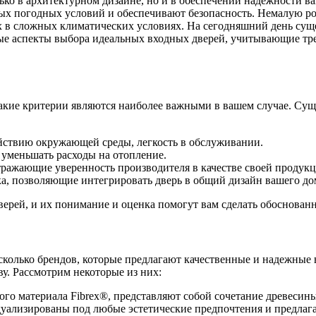
ко в архитектурном дизайне, но и в обеспечении надежности в
ых погодных условий и обеспечивают безопасность. Немалую ро
х в сложных климатических условиях. На сегодняшний день сущ
вые аспекты выбора идеальных входных дверей, учитывающие тр
кие критерии являются наиболее важными в вашем случае. Суще
ействию окружающей среды, легкость в обслуживании.
 уменьшать расходы на отопление.
отражающие уверенность производителя в качестве своей продукц
лка, позволяющие интегрировать дверь в общий дизайн вашего до
верей, и их понимание и оценка помогут вам сделать обоснован
колько брендов, которые предлагают качественные и надежные 
у. Рассмотрим некоторые из них:
ьного материала Fibrex®, представляют собой сочетание древес
уализированы под любые эстетические предпочтения и предлаг