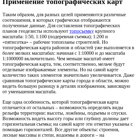
Применение топографических карт
Таким образом, для разных целей применяются различные
соотношения, в которых графически отображаются
полученные данные. Для составления топографических
планов геодезисты используют
топосъемку
крупного
масштаба: 1:50, 1:100 (подеревная съемка); 1:200 и
«пятисотка» – рабочие топопланы строителей. Но
топографическая карта районов и областей уже выполняется в
более мелких масштабах: начиная с 1:10000 и до масштаба
1:1000000 включительно. Чем меньше масштаб имеет
топографическая карта, тем, соответственно, мельче будут
отдельные изображаемые элементы. Но на самой карте
количество таких элементов значительно увеличивается. Даже
сравнивая топографические карты города и области, можно
видеть большую разницу в деталях изображения, зависящую
от уменьшения масштаба.
Еще одна особенность, которой топографическая карта
отличается от остальных – возможность определять виды
рельефа территории: высоты, ложбины, подъемы и спуски.
Возможность видеть высоту горы или глубину долины дает
горизонтальная съемка; на самой карте эти отметки указаны с
помощью горизонталей. Все другие объекты: строения,
лесные массивы и степи, водоемы и дороги – на