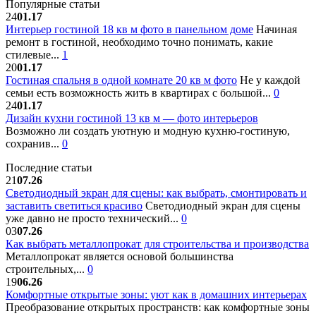
Популярные статьи
24
01.17
Интерьер гостиной 18 кв м фото в панельном доме
Начиная
ремонт в гостиной, необходимо точно понимать, какие
стилевые...
1
20
01.17
Гостиная спальня в одной комнате 20 кв м фото
Не у каждой
семьи есть возможность жить в квартирах с большой...
0
24
01.17
Дизайн кухни гостиной 13 кв м — фото интерьеров
Возможно ли создать уютную и модную кухню-гостиную,
сохранив...
0
Последние статьи
21
07.26
Светодиодный экран для сцены: как выбрать, смонтировать и
заставить светиться красиво
Светодиодный экран для сцены
уже давно не просто технический...
0
03
07.26
Как выбрать металлопрокат для строительства и производства
Металлопрокат является основой большинства
строительных,...
0
19
06.26
Комфортные открытые зоны: уют как в домашних интерьерах
Преобразование открытых пространств: как комфортные зоны