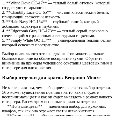
1. **White Dove OC-17** — теплый белый оттенок, который
создает уют и гармонию.
2. **Chantilly Lace OC-65** — чистый классический белый,
придающий свежесть и легкость.
3. **Hale Navy HC-154** — глубокий синий, который
добавляет характера и глубины.
4. **Edgecomb Gray HC-173** — теплый серый, прекрасно
сочетающийся с различными текстурами и цветами.
5. **Simply White OC-117** — универсальный теплый белый,
который освежает пространство.
Выбор правильного оттенка для шкафов может оказывать
большое влияние на общее восприятие кухни. Обратите
внимание на примеры успешного сочетания цветовых гамм в
интерьере для вдохновения.
Выбор отделки для красок Benjamin Moore
Не менее важным, чем выбор цвета, является выбор отделки.
Это может существенно повлиять на то, как вы будете
воспринимать цвет и как он будет выглядеть в рамках вашего
интерьера. Рассмотрим основные варианты отделок:
— **Полуглянцевая** — идеальный выбор для кухонных
шкафов, так как она отражает свет и легко чистится.
— **Сатиновая** — обеспечивает мягкое сияние, прекрасно