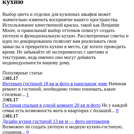
кухню
Выбор цвета и отделки для кухонных шкафов может
значительно изменить восприятие вашего пространства.
Использование качественной краски, такой как Benjamin
Moore, и правильный выбор оттенков помогут создать
уютную и функциональную кухню. Рассмотренные советы и
идеи по декорированию позволят вам реализовать свои
замыслы и превратить кухню в место, где хотите проводить
время. Не забывайте об экспериментах с цветами и
текстурами, ведь именно они могут добавить
индивидуальности вашему дому.
Популярные статьи
24
01.17
Интерьер гостиной 18 кв м фото в панельном доме
Начиная
ремонт в гостиной, необходимо точно понимать, какие
стилевые...
1
20
01.17
Гостиная спальня в одной комнате 20 кв м фото
Не у каждой
семьи есть возможность жить в квартирах с большой...
0
24
01.17
Дизайн кухни гостиной 13 кв м — фото интерьеров
Возможно ли создать уютную и модную кухню-гостиную,
сохранив...
0