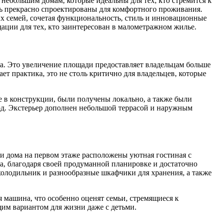
небольшим домам, которые идеальны для тех, кто стремится к
ть прекрасно спроектированы для комфортного проживания.
лых семей, сочетая функциональность, стиль и инновационные
ации для тех, кто заинтересован в малометражном жилье.
ра. Это увеличение площади предоставляет владельцам больше
т практика, это не столь критично для владельцев, которые
 в конструкции, были получены локально, а также были
од. Экстерьер дополнен небольшой террасой и наружным
и дома на первом этаже расположены уютная гостиная с
а, благодаря своей продуманной планировке и достаточно
холодильник и разнообразные шкафчики для хранения, а также
 машина, что особенно оценят семьи, стремящиеся к
им вариантом для жизни даже с детьми.