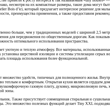
е привели к росту интереса к так называемым «tiny houses» — 
нако, несмотря на их компактные размеры, такие дома могут бы
lier Bois d’ici, который предлагает интересное решение для ма
ности, преимущества применения, а также предоставим рекоменд
ственно больше, чем у традиционных моделей с шириной 2,5 мет
шения для передвижения по общественным дорогам. Как показывае
можность оптимального использования пространства.
ает уютную и теплую атмосферу. Все материалы, использованные
к установка шерстяной изоляции и системы утилизации серых в
лать площадь использования более функциональной.
т множество удобств, типичных для полноценного жилья. Внутр
тво теплым и комфортным. Открытая кухня является сердцем дом
двухкомфорочную газовую плиту, духовку, микроволновую печь, 
ой зоны.
льник. Также присутствует совмещенная стиральная и сушильная
ы. Это множество полезных функций делает Tiny XXL подходящ