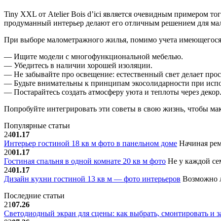
Tiny XXL от Atelier Bois d’ici является очевидным примером т
продуманный интерьер делают его отличным решением для малы
При выборе малометражного жилья, помимо учета имеющегося п
— Ищите модели с многофункциональной мебелью.
— Убедитесь в наличии хорошей изоляции.
— Не забывайте про освещение: естественный свет делает про
— Будьте внимательны к принципам экосолидарности при испо
— Постарайтесь создать атмосферу уюта и теплоты через декор
Попробуйте интегрировать эти советы в свою жизнь, чтобы м
Популярные статьи
24
01.17
Интерьер гостиной 18 кв м фото в панельном доме
Начиная рем
20
01.17
Гостиная спальня в одной комнате 20 кв м фото
Не у каждой сем
24
01.17
Дизайн кухни гостиной 13 кв м — фото интерьеров
Возможно л
Последние статьи
21
07.26
Светодиодный экран для сцены: как выбрать, смонтировать и з