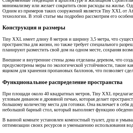
Современные тенденции в архитектуре и жилищном строительств
минимализму или желает сократить свои расходы на жилье. Од
Одним из примеров таких сооружений является Tiny XXL от Ate
технологии. В этой статье мы подробно рассмотрим его особен
Конструкция и размеры
Tiny XXL имеет длину 8 метров и ширину 3,5 метра, что суще
пространства для жизни, но также требует специального разре
планируют разместить свой дом на одном месте, сохраняя воз
Внешние и внутренние стены дома отделаны деревом, что созд
предусмотрены меры по экологической устойчивости, такие ка
ящиком для хранения пропановых баллонов, что позволяет сде
Функциональное распределение пространства
При площади около 40 квадратных метров, Tiny XXL предлагае
угловым диваном и дровяной печью, которая делает пространс
большому количеству места для готовки. Она включает в себя 
небольшой барный стол, который выполняет функцию обеденн
В ванной комнате установлен компостный туалет, душ и умыва
оптимизации своих ресурсов и уменьшению использования вод