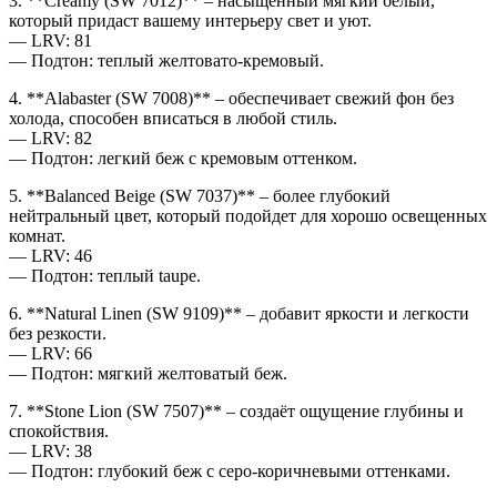
3. **Creamy (SW 7012)** – насыщенный мягкий белый,
который придаст вашему интерьеру свет и уют.
— LRV: 81
— Подтон: теплый желтовато-кремовый.
4. **Alabaster (SW 7008)** – обеспечивает свежий фон без
холода, способен вписаться в любой стиль.
— LRV: 82
— Подтон: легкий беж с кремовым оттенком.
5. **Balanced Beige (SW 7037)** – более глубокий
нейтральный цвет, который подойдет для хорошо освещенных
комнат.
— LRV: 46
— Подтон: теплый taupe.
6. **Natural Linen (SW 9109)** – добавит яркости и легкости
без резкости.
— LRV: 66
— Подтон: мягкий желтоватый беж.
7. **Stone Lion (SW 7507)** – создаёт ощущение глубины и
спокойствия.
— LRV: 38
— Подтон: глубокий беж с серо-коричневыми оттенками.