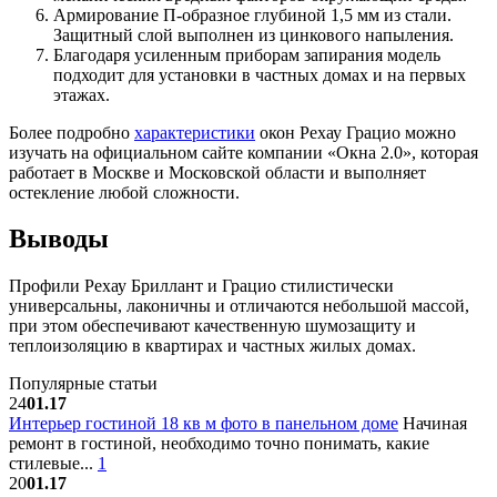
Армирование П-образное глубиной 1,5 мм из стали.
Защитный слой выполнен из цинкового напыления.
Благодаря усиленным приборам запирания модель
подходит для установки в частных домах и на первых
этажах.
Более подробно
характеристики
окон Рехау Грацио можно
изучать на официальном сайте компании «Окна 2.0», которая
работает в Москве и Московской области и выполняет
остекление любой сложности.
Выводы
Профили Рехау Бриллант и Грацио стилистически
универсальны, лаконичны и отличаются небольшой массой,
при этом обеспечивают качественную шумозащиту и
теплоизоляцию в квартирах и частных жилых домах.
Популярные статьи
24
01.17
Интерьер гостиной 18 кв м фото в панельном доме
Начиная
ремонт в гостиной, необходимо точно понимать, какие
стилевые...
1
20
01.17