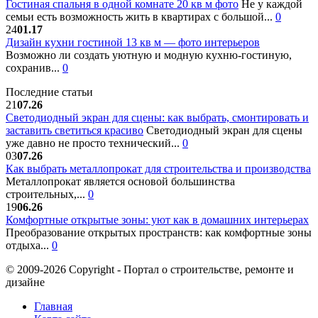
Гостиная спальня в одной комнате 20 кв м фото
Не у каждой
семьи есть возможность жить в квартирах с большой...
0
24
01.17
Дизайн кухни гостиной 13 кв м — фото интерьеров
Возможно ли создать уютную и модную кухню-гостиную,
сохранив...
0
Последние статьи
21
07.26
Светодиодный экран для сцены: как выбрать, смонтировать и
заставить светиться красиво
Светодиодный экран для сцены
уже давно не просто технический...
0
03
07.26
Как выбрать металлопрокат для строительства и производства
Металлопрокат является основой большинства
строительных,...
0
19
06.26
Комфортные открытые зоны: уют как в домашних интерьерах
Преобразование открытых пространств: как комфортные зоны
отдыха...
0
© 2009-2026 Copyright - Портал о строительстве, ремонте и
дизайне
Главная