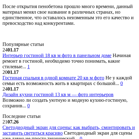
После открытия пенобетона прошло много времени, данный
материал менял свое название в различных странах, но
единственное, что оставалось неизменным это его качество и
превосходство над конкурентами.
Популярные статьи
24
01.17
Интерьер гостиной 18 кв м фото в панельном доме
Начиная
ремонт в гостиной, необходимо точно понимать, какие
стилевые...
1
20
01.17
Гостиная спальня в одной комнате 20 кв м фото
Не у каждой
семьи есть возможность жить в квартирах с большой...
0
24
01.17
Дизайн кухни гостиной 13 кв м — фото интерьеров
Возможно ли создать уютную и модную кухню-гостиную,
сохранив...
0
Последние статьи
21
07.26
Светодиодный экран для сцены: как выбрать, смонтировать и
заставить светиться красиво
Светодиодный экран для сцены
уже давно не просто технический...
0