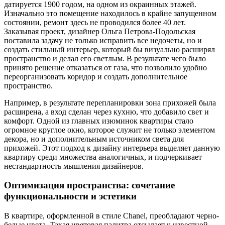
датируется 1900 годом, на одном из окраинных этажей.
Изначально это помещение находилось в крайне запущенном
состоянии, ремонт здесь не проводился более 40 лет.
Заказывая проект, дизайнер Ольга Петрова-Подольская
поставила задачу не только исправить все недочеты, но и
создать стильный интерьер, который бы визуально расширял
пространство и делал его светлым. В результате чего было
принято решение отказаться от газа, что позволило удобно
переорганизовать коридор и создать дополнительное
пространство.
Например, в результате перепланировки зона прихожей была
расширена, а вход сделан через кухню, что добавило свет и
комфорт. Одной из главных изюминок квартиры стало
огромное круглое окно, которое служит не только элементом
декора, но и дополнительным источником света для
прихожей. Этот подход к дизайну интерьера выделяет данную
квартиру среди множества аналогичных, и подчеркивает
нестандартность мышления дизайнеров.
Оптимизация пространства: сочетание
функциональности и эстетики
В квартире, оформленной в стиле Chanel, преобладают черно-
белые цвета. Такая цветовая палитра отсылает к известной