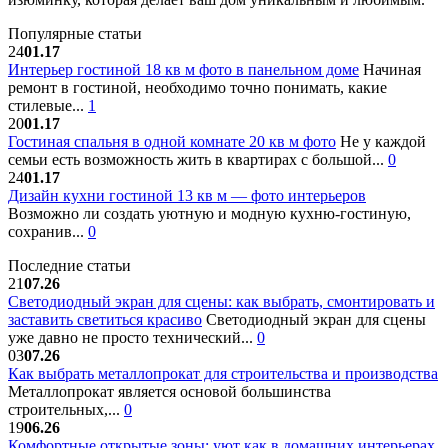
Популярные статьи
24
01.17
Интерьер гостиной 18 кв м фото в панельном доме
Начиная
ремонт в гостиной, необходимо точно понимать, какие
стилевые...
1
20
01.17
Гостиная спальня в одной комнате 20 кв м фото
Не у каждой
семьи есть возможность жить в квартирах с большой...
0
24
01.17
Дизайн кухни гостиной 13 кв м — фото интерьеров
Возможно ли создать уютную и модную кухню-гостиную,
сохранив...
0
Последние статьи
21
07.26
Светодиодный экран для сцены: как выбрать, смонтировать и
заставить светиться красиво
Светодиодный экран для сцены
уже давно не просто технический...
0
03
07.26
Как выбрать металлопрокат для строительства и производства
Металлопрокат является основой большинства
строительных,...
0
19
06.26
Комфортные открытые зоны: уют как в домашних интерьерах