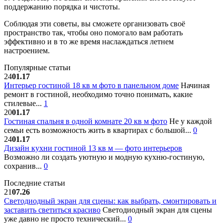
поддержанию порядка и чистоты.
Соблюдая эти советы, вы сможете организовать своё
пространство так, чтобы оно помогало вам работать
эффективно и в то же время наслаждаться летнем
настроением.
Популярные статьи
24
01.17
Интерьер гостиной 18 кв м фото в панельном доме
Начиная
ремонт в гостиной, необходимо точно понимать, какие
стилевые...
1
20
01.17
Гостиная спальня в одной комнате 20 кв м фото
Не у каждой
семьи есть возможность жить в квартирах с большой...
0
24
01.17
Дизайн кухни гостиной 13 кв м — фото интерьеров
Возможно ли создать уютную и модную кухню-гостиную,
сохранив...
0
Последние статьи
21
07.26
Светодиодный экран для сцены: как выбрать, смонтировать и
заставить светиться красиво
Светодиодный экран для сцены
уже давно не просто технический...
0